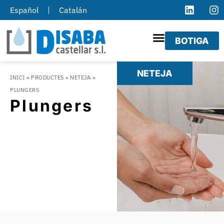
Español
Catalán
BOTIGA
NETEJA
INICI
»
PRODUCTES
»
NETEJA
»
PLUNGERS
Plungers