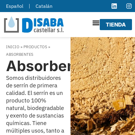
Español
Catalán
TIENDA
INICIO
»
PRODUCTOS
»
ABSORBENTES
Absorbentes
Somos distribuidores
de serrín de primera
calidad. El serrín es un
producto 100%
natural, biodegradable
y exento de sustancias
químicas. Tiene
múltiples usos, tanto a